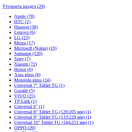
Уточнить раздел (29)
Apple (78)
HTC (2)
Huawei (38)
Lenovo (6)
LG (23)
Meizu (17)
Microsoft (Nokia) (19)
Samsung (120)
Sony (7)
Xiaomi (72)
Honor (6)
Asus glass (8)
Motorola glass (24)
Universal 7" Tablet TG (1)
Google (5)
VIVO (25)
TP-Link (1)
Universal 6" (1)
Universal 8" Tablet TG (120\205 мм) (1)
Universal 9" Tablet TG (133\228 мм) (1)
Universal 10" Tablet TG (144\253 мм) (1)
OPPO (29)