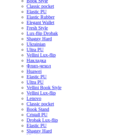
Book Style
Classic pocket
Elastic PU
Elastic Rubber
Elegant Wallet
Fresh Style
Lux-flip Drobak
Shaggy Hard
Ukrainian
Ultra PU
Vellini Lux-flip
Накладка
Флип-чехол
Huawei
Elastic PU
Ultra PU
Vellini Book Style
Vellini Lux-flip
Lenovo
Classic pocket
Book Stand
Cristall PU
Drobak Lux-flip
Elastic PU
Shaggy Hard