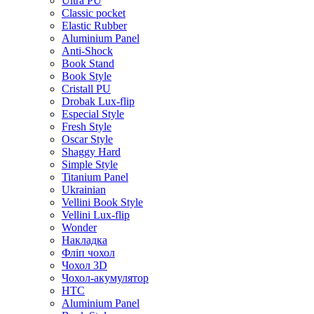
Ultra PU
Classic pocket
Elastic Rubber
Aluminium Panel
Anti-Shock
Book Stand
Book Style
Cristall PU
Drobak Lux-flip
Especial Style
Fresh Style
Oscar Style
Shaggy Hard
Simple Style
Titanium Panel
Ukrainian
Vellini Book Style
Vellini Lux-flip
Wonder
Накладка
Фліп чохол
Чохол 3D
Чохол-акумулятор
HTC
Aluminium Panel