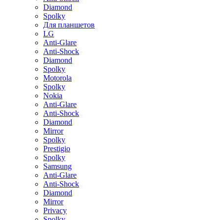
Diamond
Spolky
Для планшетов
LG
Anti-Glare
Anti-Shock
Diamond
Spolky
Motorola
Spolky
Nokia
Anti-Glare
Anti-Shock
Diamond
Mirror
Spolky
Prestigio
Spolky
Samsung
Anti-Glare
Anti-Shock
Diamond
Mirror
Privacy
Spolky