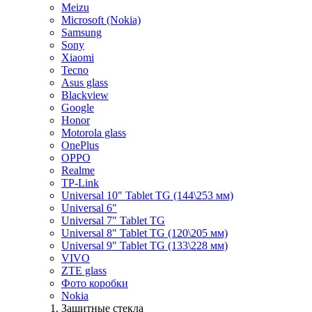
Meizu
Microsoft (Nokia)
Samsung
Sony
Xiaomi
Tecno
Asus glass
Blackview
Google
Honor
Motorola glass
OnePlus
OPPO
Realme
TP-Link
Universal 10" Tablet TG (144\253 мм)
Universal 6"
Universal 7" Tablet TG
Universal 8" Tablet TG (120\205 мм)
Universal 9" Tablet TG (133\228 мм)
VIVO
ZTE glass
Фото коробки
Nokia
Защитные стекла