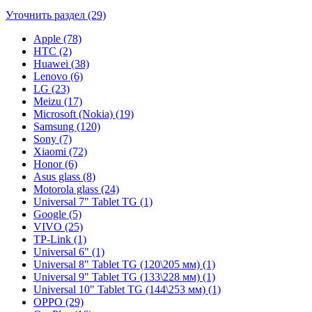
Уточнить раздел (29)
Apple (78)
HTC (2)
Huawei (38)
Lenovo (6)
LG (23)
Meizu (17)
Microsoft (Nokia) (19)
Samsung (120)
Sony (7)
Xiaomi (72)
Honor (6)
Asus glass (8)
Motorola glass (24)
Universal 7" Tablet TG (1)
Google (5)
VIVO (25)
TP-Link (1)
Universal 6" (1)
Universal 8" Tablet TG (120\205 мм) (1)
Universal 9" Tablet TG (133\228 мм) (1)
Universal 10" Tablet TG (144\253 мм) (1)
OPPO (29)