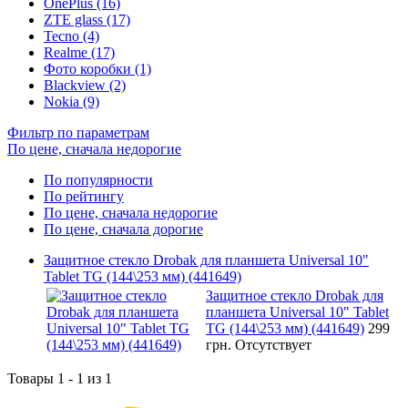
OnePlus (16)
ZTE glass (17)
Tecno (4)
Realme (17)
Фото коробки (1)
Blackview (2)
Nokia (9)
Фильтр по параметрам
По цене, сначала недорогие
По популярности
По рейтингу
По цене, сначала недорогие
По цене, сначала дорогие
Защитное стекло Drobak для планшета Universal 10"
Tablet TG (144\253 мм) (441649)
Защитное стекло Drobak для
планшета Universal 10" Tablet
TG (144\253 мм) (441649)
299
грн.
Отсутствует
Товары 1 - 1 из 1