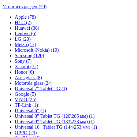
Уточнить раздел (29)
Apple (78)
HTC (2)
Huawei (38)
Lenovo (6)
LG (23)
Meizu (17)
Microsoft (Nokia) (19)
Samsung (120)
Sony (7)
Xiaomi (72)
Honor (6)
Asus glass (8)
Motorola glass (24)
Universal 7" Tablet TG (1)
Google (5)
VIVO (25)
TP-Link (1)
Universal 6" (1)
Universal 8" Tablet TG (120\205 мм) (1)
Universal 9" Tablet TG (133\228 мм) (1)
Universal 10" Tablet TG (144\253 мм) (1)
OPPO (29)