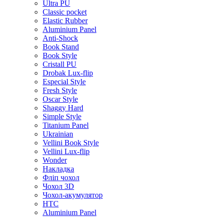
Ultra PU
Classic pocket
Elastic Rubber
Aluminium Panel
Anti-Shock
Book Stand
Book Style
Cristall PU
Drobak Lux-flip
Especial Style
Fresh Style
Oscar Style
Shaggy Hard
Simple Style
Titanium Panel
Ukrainian
Vellini Book Style
Vellini Lux-flip
Wonder
Накладка
Фліп чохол
Чохол 3D
Чохол-акумулятор
HTC
Aluminium Panel