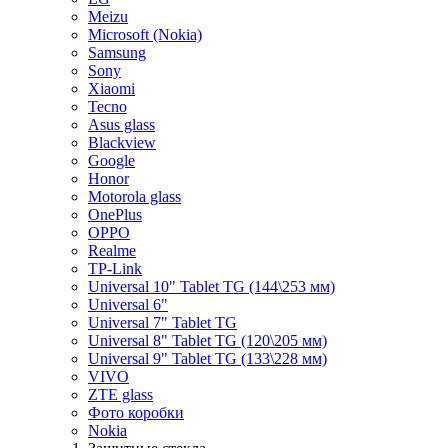
Meizu
Microsoft (Nokia)
Samsung
Sony
Xiaomi
Tecno
Asus glass
Blackview
Google
Honor
Motorola glass
OnePlus
OPPO
Realme
TP-Link
Universal 10" Tablet TG (144\253 мм)
Universal 6"
Universal 7" Tablet TG
Universal 8" Tablet TG (120\205 мм)
Universal 9" Tablet TG (133\228 мм)
VIVO
ZTE glass
Фото коробки
Nokia