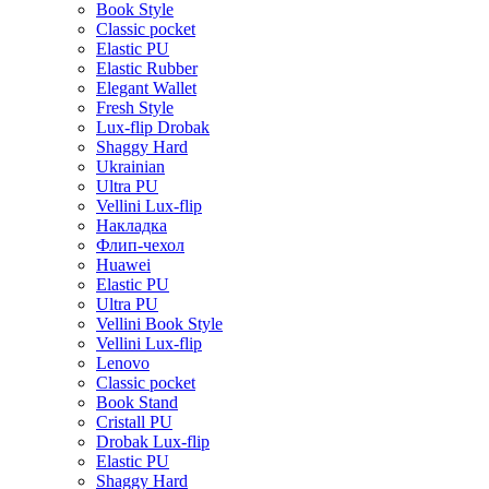
Book Style
Classic pocket
Elastic PU
Elastic Rubber
Elegant Wallet
Fresh Style
Lux-flip Drobak
Shaggy Hard
Ukrainian
Ultra PU
Vellini Lux-flip
Накладка
Флип-чехол
Huawei
Elastic PU
Ultra PU
Vellini Book Style
Vellini Lux-flip
Lenovo
Classic pocket
Book Stand
Cristall PU
Drobak Lux-flip
Elastic PU
Shaggy Hard