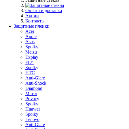
Защитные стекла
Оплата и доставка
Акции
Контакты
Защитные пленки
Acer
Apple
Asus
Spolky
Meizu
Explay
FLY
Spolky
HTC
Anti-Glare
Anti-Shock
Diamond
Mirror
Privacy
Spolky
Huawei
Spolky
Lenovo
Anti-Glare