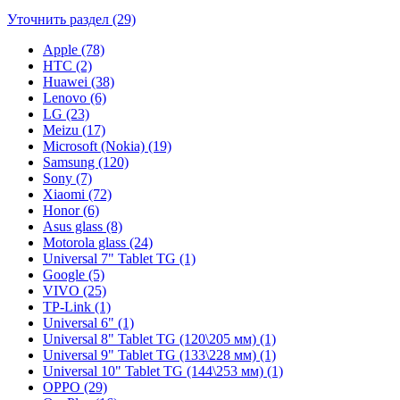
Уточнить раздел (29)
Apple (78)
HTC (2)
Huawei (38)
Lenovo (6)
LG (23)
Meizu (17)
Microsoft (Nokia) (19)
Samsung (120)
Sony (7)
Xiaomi (72)
Honor (6)
Asus glass (8)
Motorola glass (24)
Universal 7" Tablet TG (1)
Google (5)
VIVO (25)
TP-Link (1)
Universal 6" (1)
Universal 8" Tablet TG (120\205 мм) (1)
Universal 9" Tablet TG (133\228 мм) (1)
Universal 10" Tablet TG (144\253 мм) (1)
OPPO (29)