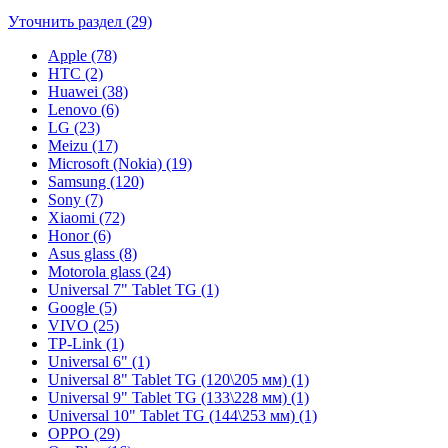
Уточнить раздел (29)
Apple (78)
HTC (2)
Huawei (38)
Lenovo (6)
LG (23)
Meizu (17)
Microsoft (Nokia) (19)
Samsung (120)
Sony (7)
Xiaomi (72)
Honor (6)
Asus glass (8)
Motorola glass (24)
Universal 7" Tablet TG (1)
Google (5)
VIVO (25)
TP-Link (1)
Universal 6" (1)
Universal 8" Tablet TG (120\205 мм) (1)
Universal 9" Tablet TG (133\228 мм) (1)
Universal 10" Tablet TG (144\253 мм) (1)
OPPO (29)