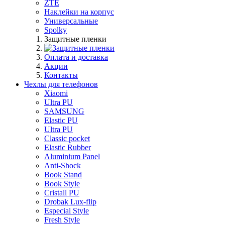
ZTE
Наклейки на корпус
Универсальные
Spolky
Защитные пленки
Оплата и доставка
Акции
Контакты
Чехлы для телефонов
Xiaomi
Ultra PU
SAMSUNG
Elastic PU
Ultra PU
Classic pocket
Elastic Rubber
Aluminium Panel
Anti-Shock
Book Stand
Book Style
Cristall PU
Drobak Lux-flip
Especial Style
Fresh Style