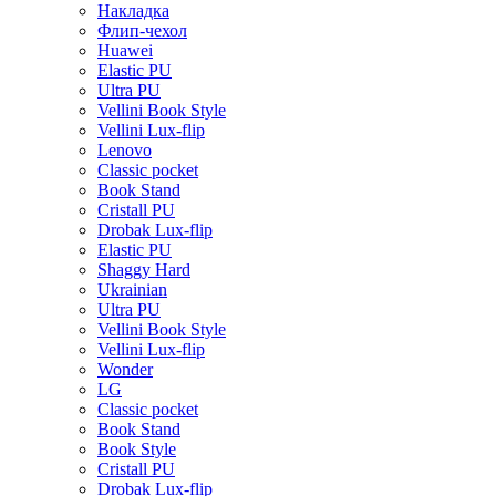
Накладка
Флип-чехол
Huawei
Elastic PU
Ultra PU
Vellini Book Style
Vellini Lux-flip
Lenovo
Classic pocket
Book Stand
Cristall PU
Drobak Lux-flip
Elastic PU
Shaggy Hard
Ukrainian
Ultra PU
Vellini Book Style
Vellini Lux-flip
Wonder
LG
Classic pocket
Book Stand
Book Style
Cristall PU
Drobak Lux-flip