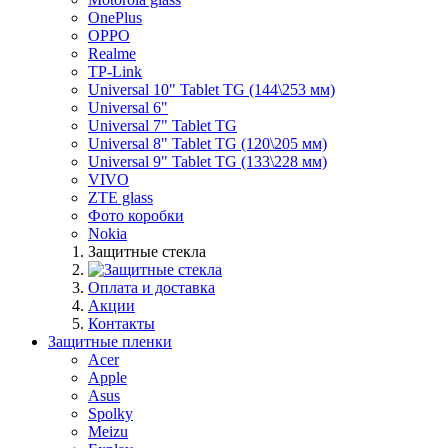
OnePlus
OPPO
Realme
TP-Link
Universal 10" Tablet TG (144\253 мм)
Universal 6"
Universal 7" Tablet TG
Universal 8" Tablet TG (120\205 мм)
Universal 9" Tablet TG (133\228 мм)
VIVO
ZTE glass
Фото коробки
Nokia
Защитные стекла
Оплата и доставка
Акции
Контакты
Защитные пленки
Acer
Apple
Asus
Spolky
Meizu