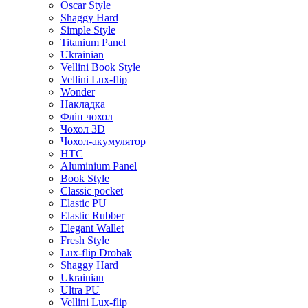
Oscar Style
Shaggy Hard
Simple Style
Titanium Panel
Ukrainian
Vellini Book Style
Vellini Lux-flip
Wonder
Накладка
Фліп чохол
Чохол 3D
Чохол-акумулятор
HTC
Aluminium Panel
Book Style
Classic pocket
Elastic PU
Elastic Rubber
Elegant Wallet
Fresh Style
Lux-flip Drobak
Shaggy Hard
Ukrainian
Ultra PU
Vellini Lux-flip