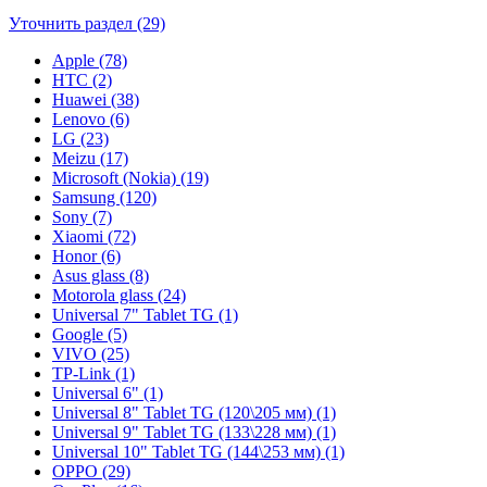
Уточнить раздел (29)
Apple (78)
HTC (2)
Huawei (38)
Lenovo (6)
LG (23)
Meizu (17)
Microsoft (Nokia) (19)
Samsung (120)
Sony (7)
Xiaomi (72)
Honor (6)
Asus glass (8)
Motorola glass (24)
Universal 7" Tablet TG (1)
Google (5)
VIVO (25)
TP-Link (1)
Universal 6" (1)
Universal 8" Tablet TG (120\205 мм) (1)
Universal 9" Tablet TG (133\228 мм) (1)
Universal 10" Tablet TG (144\253 мм) (1)
OPPO (29)