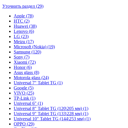
Уточнить раздел (29)
Apple (78)
HTC (2)
Huawei (38)
Lenovo (6)
LG (23)
Meizu (17)
Microsoft (Nokia) (19)
Samsung (120)
Sony (7)
Xiaomi (72)
Honor (6)
Asus glass (8)
Motorola glass (24)
Universal 7" Tablet TG (1)
Google (5)
VIVO (25)
TP-Link (1)
Universal 6" (1)
Universal 8" Tablet TG (120\205 мм) (1)
Universal 9" Tablet TG (133\228 мм) (1)
Universal 10" Tablet TG (144\253 мм) (1)
OPPO (29)