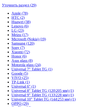
Уточнить раздел (29)
Apple (78)
HTC (2)
Huawei (38)
Lenovo (6)
LG (23)
Meizu (17)
Microsoft (Nokia) (19)
Samsung (120)
Sony (7)
Xiaomi (72)
Honor (6)
Asus glass (8)
Motorola glass (24)
Universal 7" Tablet TG (1)
Google (5)
VIVO (25)
TP-Link (1)
Universal 6" (1)
Universal 8" Tablet TG (120\205 мм) (1)
Universal 9" Tablet TG (133\228 мм) (1)
Universal 10" Tablet TG (144\253 мм) (1)
OPPO (29)