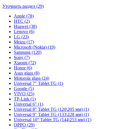
Уточнить раздел (29)
Apple (78)
HTC (2)
Huawei (38)
Lenovo (6)
LG (23)
Meizu (17)
Microsoft (Nokia) (19)
Samsung (120)
Sony (7)
Xiaomi (72)
Honor (6)
Asus glass (8)
Motorola glass (24)
Universal 7" Tablet TG (1)
Google (5)
VIVO (25)
TP-Link (1)
Universal 6" (1)
Universal 8" Tablet TG (120\205 мм) (1)
Universal 9" Tablet TG (133\228 мм) (1)
Universal 10" Tablet TG (144\253 мм) (1)
OPPO (29)