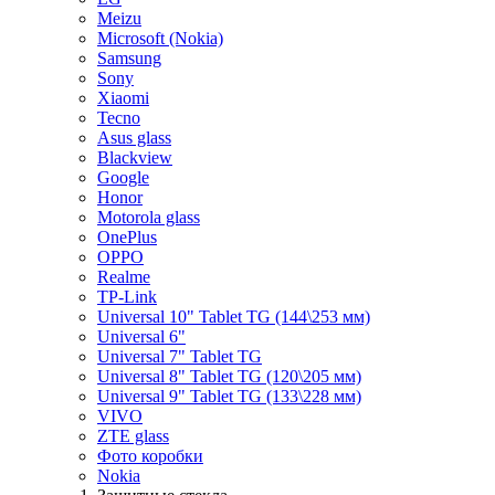
Meizu
Microsoft (Nokia)
Samsung
Sony
Xiaomi
Tecno
Asus glass
Blackview
Google
Honor
Motorola glass
OnePlus
OPPO
Realme
TP-Link
Universal 10" Tablet TG (144\253 мм)
Universal 6"
Universal 7" Tablet TG
Universal 8" Tablet TG (120\205 мм)
Universal 9" Tablet TG (133\228 мм)
VIVO
ZTE glass
Фото коробки
Nokia