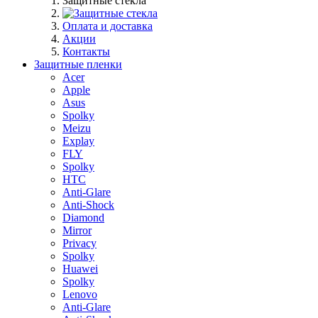
Защитные стекла
Оплата и доставка
Акции
Контакты
Защитные пленки
Acer
Apple
Asus
Spolky
Meizu
Explay
FLY
Spolky
HTC
Anti-Glare
Anti-Shock
Diamond
Mirror
Privacy
Spolky
Huawei
Spolky
Lenovo
Anti-Glare