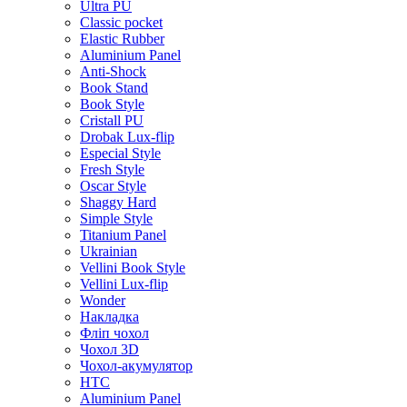
Ultra PU
Classic pocket
Elastic Rubber
Aluminium Panel
Anti-Shock
Book Stand
Book Style
Cristall PU
Drobak Lux-flip
Especial Style
Fresh Style
Oscar Style
Shaggy Hard
Simple Style
Titanium Panel
Ukrainian
Vellini Book Style
Vellini Lux-flip
Wonder
Накладка
Фліп чохол
Чохол 3D
Чохол-акумулятор
HTC
Aluminium Panel