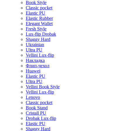
Book Style
Classic pocket
Elastic PU
Elastic Rubber
Elegant Wallet
Fresh Style
Lux-flip Drobak
Shaggy Hard
Ukrainian
Ultra PU
Vellini Lux-flip
Накладка
Флип-чехол
Huawei
Elastic PU
Ultra PU
Vellini Book Style
Vellini Lux-flip
Lenovo
Classic pocket
Book Stand
Cristall PU
Drobak Lux-flip
Elastic PU
Shaggy Hard