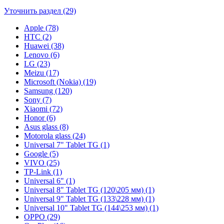
Уточнить раздел (29)
Apple (78)
HTC (2)
Huawei (38)
Lenovo (6)
LG (23)
Meizu (17)
Microsoft (Nokia) (19)
Samsung (120)
Sony (7)
Xiaomi (72)
Honor (6)
Asus glass (8)
Motorola glass (24)
Universal 7" Tablet TG (1)
Google (5)
VIVO (25)
TP-Link (1)
Universal 6" (1)
Universal 8" Tablet TG (120\205 мм) (1)
Universal 9" Tablet TG (133\228 мм) (1)
Universal 10" Tablet TG (144\253 мм) (1)
OPPO (29)