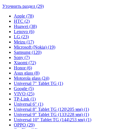
Уточнить раздел (29)
Apple (78)
HTC (2)
Huawei (38)
Lenovo (6)
LG (23)
Meizu (17)
Microsoft (Nokia) (19)
Samsung (120)
Sony (7)
Xiaomi (72)
Honor (6)
Asus glass (8)
Motorola glass (24)
Universal 7" Tablet TG (1)
Google (5)
VIVO (25)
TP-Link (1)
Universal 6" (1)
Universal 8" Tablet TG (120\205 мм) (1)
Universal 9" Tablet TG (133\228 мм) (1)
Universal 10" Tablet TG (144\253 мм) (1)
OPPO (29)