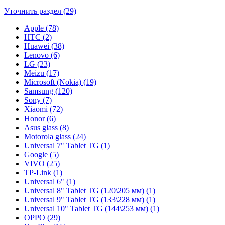
Уточнить раздел (29)
Apple (78)
HTC (2)
Huawei (38)
Lenovo (6)
LG (23)
Meizu (17)
Microsoft (Nokia) (19)
Samsung (120)
Sony (7)
Xiaomi (72)
Honor (6)
Asus glass (8)
Motorola glass (24)
Universal 7" Tablet TG (1)
Google (5)
VIVO (25)
TP-Link (1)
Universal 6" (1)
Universal 8" Tablet TG (120\205 мм) (1)
Universal 9" Tablet TG (133\228 мм) (1)
Universal 10" Tablet TG (144\253 мм) (1)
OPPO (29)