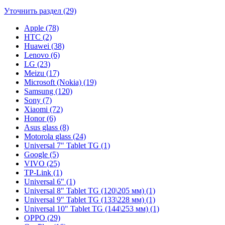
Уточнить раздел (29)
Apple (78)
HTC (2)
Huawei (38)
Lenovo (6)
LG (23)
Meizu (17)
Microsoft (Nokia) (19)
Samsung (120)
Sony (7)
Xiaomi (72)
Honor (6)
Asus glass (8)
Motorola glass (24)
Universal 7" Tablet TG (1)
Google (5)
VIVO (25)
TP-Link (1)
Universal 6" (1)
Universal 8" Tablet TG (120\205 мм) (1)
Universal 9" Tablet TG (133\228 мм) (1)
Universal 10" Tablet TG (144\253 мм) (1)
OPPO (29)