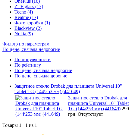
OnePlus (16)
ZTE glass (17)
Tecno (4)
Realme (17)
Фото коробки (1)
Blackview (2)
Nokia (9)
Фильтр по параметрам
По цене, сначала недорогие
По популярности
По рейтингу
По цене, сначала недорогие
По цене, сначала дорогие
Защитное стекло Drobak для планшета Universal 10"
Tablet TG (144\253 мм) (441649)
Защитное стекло Drobak для
планшета Universal 10" Tablet
TG (144\253 мм) (441649)
299
грн.
Отсутствует
Товары 1 - 1 из 1