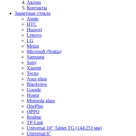
Акции
Контакты
Защитные стекла
Apple
HTC
Huawei
Lenovo
LG
Meizu
Microsoft (Nokia)
Samsung
Sony
Xiaomi
Tecno
Asus glass
Blackview
Google
Honor
Motorola glass
OnePlus
OPPO
Realme
TP-Link
Universal 10" Tablet TG (144\253 мм)
Universal 6"