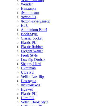
Wonder
Накладка
Фліп чохол
Чохол 3D
Чохол-акумулятор
HTC
Aluminium Panel
Book Style
Classic pocket
Elastic PU
Elastic Rubber
Elegant Wallet
Fresh Style
Lux-flip Drobak
Shaggy Hard
Ukrainian
Ultra PU
Vellini Lux-flip
Накладка
Флип-чехол
Huawei
Elastic PU
Ultra PU
Vellini Book Style