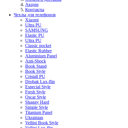
Акции
Контакты
Чехлы для телефонов
Xiaomi
Ultra PU
SAMSUNG
Elastic PU
Ultra PU
Classic pocket
Elastic Rubber
Aluminium Panel
Anti-Shock
Book Stand
Book Style
Cristall PU
Drobak Lux-flip
Especial Style
Fresh Style
Oscar Style
Shaggy Hard
Simple Style
Titanium Panel
Ukrainian
Vellini Book Style
Vellini Lux-flip