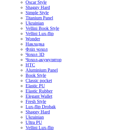
Oscar Style
Shaggy Hard
Simple Style
Titanium Panel
Ukrainian
Vellini Book Style
Vellini Lux-flip
Wonder
Накладка
Фліп чохол
Чохол 3D
Чохол-акумулятор
HTC
Aluminium Panel
Book Style
Classic pocket
Elastic PU
Elastic Rubber
Elegant Wallet
Fresh Style
Lux-flip Drobak
Shaggy Hard
Ukrainian
Ultra PU
Vellini Lux-flip