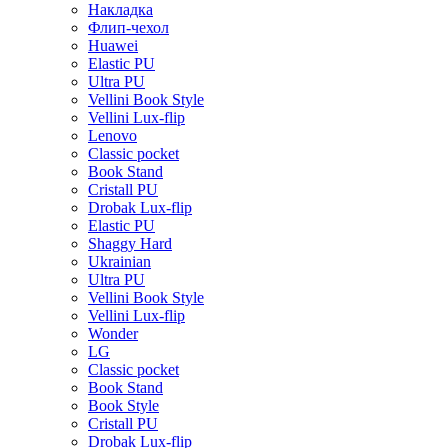
Накладка
Флип-чехол
Huawei
Elastic PU
Ultra PU
Vellini Book Style
Vellini Lux-flip
Lenovo
Classic pocket
Book Stand
Cristall PU
Drobak Lux-flip
Elastic PU
Shaggy Hard
Ukrainian
Ultra PU
Vellini Book Style
Vellini Lux-flip
Wonder
LG
Classic pocket
Book Stand
Book Style
Cristall PU
Drobak Lux-flip