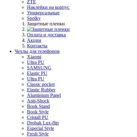
ZTE
Наклейки на корпус
Универсальные
Spolky
Защитные пленки
Оплата и доставка
Акции
Контакты
Чехлы для телефонов
Xiaomi
Ultra PU
SAMSUNG
Elastic PU
Ultra PU
Classic pocket
Elastic Rubber
Aluminium Panel
Anti-Shock
Book Stand
Book Style
Cristall PU
Drobak Lux-flip
Especial Style
Fresh Style