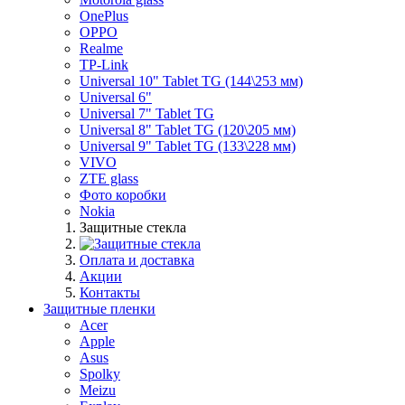
OnePlus
OPPO
Realme
TP-Link
Universal 10" Tablet TG (144\253 мм)
Universal 6"
Universal 7" Tablet TG
Universal 8" Tablet TG (120\205 мм)
Universal 9" Tablet TG (133\228 мм)
VIVO
ZTE glass
Фото коробки
Nokia
Защитные стекла
Оплата и доставка
Акции
Контакты
Защитные пленки
Acer
Apple
Asus
Spolky
Meizu