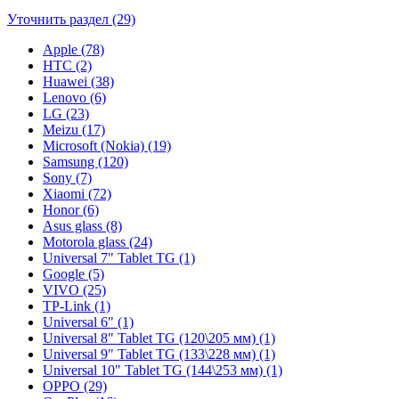
Уточнить раздел (29)
Apple (78)
HTC (2)
Huawei (38)
Lenovo (6)
LG (23)
Meizu (17)
Microsoft (Nokia) (19)
Samsung (120)
Sony (7)
Xiaomi (72)
Honor (6)
Asus glass (8)
Motorola glass (24)
Universal 7" Tablet TG (1)
Google (5)
VIVO (25)
TP-Link (1)
Universal 6" (1)
Universal 8" Tablet TG (120\205 мм) (1)
Universal 9" Tablet TG (133\228 мм) (1)
Universal 10" Tablet TG (144\253 мм) (1)
OPPO (29)