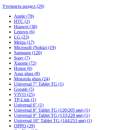
Уточнить раздел (29)
Apple (78)
HTC (2)
Huawei (38)
Lenovo (6)
LG (23)
Meizu (17)
Microsoft (Nokia) (19)
Samsung (120)
Sony (7)
Xiaomi (72)
Honor (6)
Asus glass (8)
Motorola glass (24)
Universal 7" Tablet TG (1)
Google (5)
VIVO (25)
TP-Link (1)
Universal 6" (1)
Universal 8" Tablet TG (120\205 мм) (1)
Universal 9" Tablet TG (133\228 мм) (1)
Universal 10" Tablet TG (144\253 мм) (1)
OPPO (29)