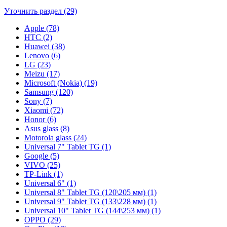
Уточнить раздел (29)
Apple (78)
HTC (2)
Huawei (38)
Lenovo (6)
LG (23)
Meizu (17)
Microsoft (Nokia) (19)
Samsung (120)
Sony (7)
Xiaomi (72)
Honor (6)
Asus glass (8)
Motorola glass (24)
Universal 7" Tablet TG (1)
Google (5)
VIVO (25)
TP-Link (1)
Universal 6" (1)
Universal 8" Tablet TG (120\205 мм) (1)
Universal 9" Tablet TG (133\228 мм) (1)
Universal 10" Tablet TG (144\253 мм) (1)
OPPO (29)