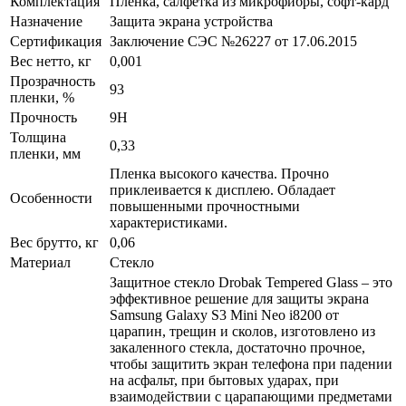
Комплектация
Пленка, салфетка из микрофибры, софт-кард
Назначение
Защита экрана устройства
Сертификация
Заключение СЭС №26227 от 17.06.2015
Вес нетто, кг
0,001
Прозрачность
93
пленки, %
Прочность
9H
Толщина
0,33
пленки, мм
Пленка высокого качества. Прочно
приклеивается к дисплею. Обладает
Особенности
повышенными прочностными
характеристиками.
Вес брутто, кг
0,06
Материал
Стекло
Защитное стекло Drobak Tempered Glass – это
эффективное решение для защиты экрана
Samsung Galaxy S3 Mini Neo i8200 от
царапин, трещин и сколов, изготовлено из
закаленного стекла, достаточно прочное,
чтобы защитить экран телефона при падении
на асфальт, при бытовых ударах, при
взаимодействии с царапающими предметами