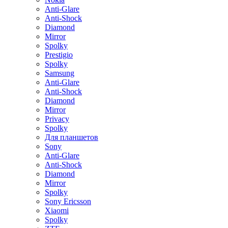
Anti-Glare
Anti-Shock
Diamond
Mirror
Spolky
Prestigio
Spolky
Samsung
Anti-Glare
Anti-Shock
Diamond
Mirror
Privacy
Spolky
Для планшетов
Sony
Anti-Glare
Anti-Shock
Diamond
Mirror
Spolky
Sony Ericsson
Xiaomi
Spolky