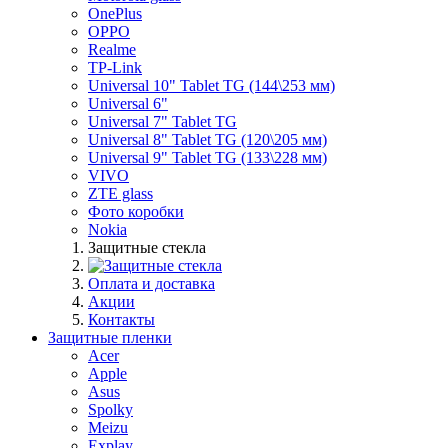
OnePlus
OPPO
Realme
TP-Link
Universal 10" Tablet TG (144\253 мм)
Universal 6"
Universal 7" Tablet TG
Universal 8" Tablet TG (120\205 мм)
Universal 9" Tablet TG (133\228 мм)
VIVO
ZTE glass
Фото коробки
Nokia
Защитные стекла
Оплата и доставка
Акции
Контакты
Защитные пленки
Acer
Apple
Asus
Spolky
Meizu
Explay