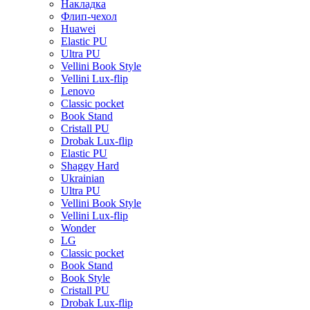
Накладка
Флип-чехол
Huawei
Elastic PU
Ultra PU
Vellini Book Style
Vellini Lux-flip
Lenovo
Classic pocket
Book Stand
Cristall PU
Drobak Lux-flip
Elastic PU
Shaggy Hard
Ukrainian
Ultra PU
Vellini Book Style
Vellini Lux-flip
Wonder
LG
Classic pocket
Book Stand
Book Style
Cristall PU
Drobak Lux-flip