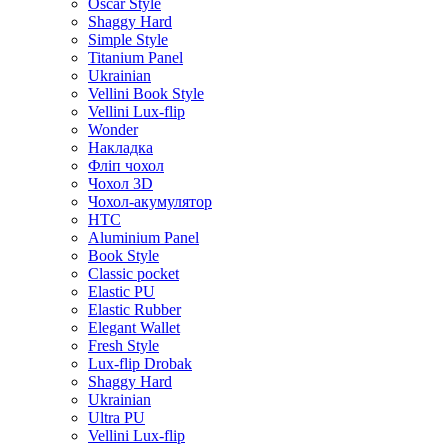
Oscar Style
Shaggy Hard
Simple Style
Titanium Panel
Ukrainian
Vellini Book Style
Vellini Lux-flip
Wonder
Накладка
Фліп чохол
Чохол 3D
Чохол-акумулятор
HTC
Aluminium Panel
Book Style
Classic pocket
Elastic PU
Elastic Rubber
Elegant Wallet
Fresh Style
Lux-flip Drobak
Shaggy Hard
Ukrainian
Ultra PU
Vellini Lux-flip