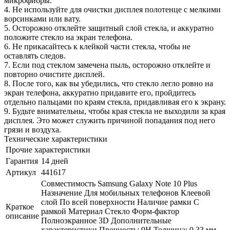
микрофибры.
4. Не используйте для очистки дисплея полотенце с мелкими
ворсинками или вату.
5. Осторожно отклейте защитный слой стекла, и аккуратно
положите стекло на экран телефона.
6. Не прикасайтесь к клейкой части стекла, чтобы не
оставлять следов.
7. Если под стеклом замечена пыль, осторожно отклейте и
повторно очистите дисплей.
8. После того, как вы убедились, что стекло легло ровно на
экран телефона, аккуратно придавите его, пройдитесь
отдельно пальцами по краям стекла, придавливая его к экрану.
9. Будьте внимательны, чтобы края стекла не выходили за края
дисплея. Это может служить причиной попадания под него
грязи и воздуха.
Технические характеристики
Прочие характеристики
Гарантия
14 дней
Артикул
441617
Совместимость Samsung Galaxy Note 10 Plus
Назначение Для мобильных телефонов Клеевой
слой По всей поверхности Наличие рамки C
Краткое
рамкой Материал Стекло Форм-фактор
описание
Полноэкранное 3D Дополнительные
характеристики Прочность: 9H Толщина: 0.33 мм