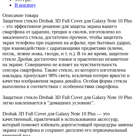
В корзину
Описание товара
Защитное стекло Drobak 3D Full Cover для Galaxy Note 10 Plus
– это эффективное решение для защиты экрана вашего
смартфона от царапин, трещин и сколов, изготовлено из
закаленного стекла, достаточно прочное, чтобы защитить
экран телефона при падении на асфальт, при бытовых ударах,
при взаимодействии с царапающими предметами (ключи,
песок, лезвие ножа, гвозди, и т. п.). В то же время, защитное
стекло Дробак достаточно тонкое и практически незаметное
на экране. Совершенно не влияет на чувствительность
сенсора смартфона. Также стекло, из которого изготовлена
накладка, пропускает 98% света, исключая потерю яркости и
качества изображения экрана девайса. Особая форма стекла
выполнена в соответствии с особенностями смартфона.
Защитное стекло Drobak 3D Full Cover для Galaxy Note 10 Plus
легко наклеивается в "домашних условиях".
Drobak 3D Full Cover для Galaxy Note 10 Plus — это
качественный, практичный в использовании аксессуар,
который поможет избежать дорогостоящей процедуры замены
экрана смартфона и сохранит дисплею его первоначальный
внешний вид.