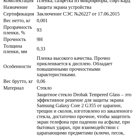
Комплектация
Пленка, салфетка из микрофибры, софт-кард
Назначение
Защита экрана устройства
Сертификация
Заключение СЭС №26227 от 17.06.2015
Вес нетто, кг
0,001
Прозрачность
93
пленки, %
Прочность
9H
Толщина
0,33
пленки, мм
Пленка высокого качества. Прочно
приклеивается к дисплею. Обладает
Особенности
повышенными прочностными
характеристиками.
Вес брутто, кг
0,06
Материал
Стекло
Защитное стекло Drobak Tempered Glass – это
эффективное решение для защиты экрана
Samsung Galaxy Core 2 G355 от царапин,
трещин и сколов, изготовлено из закаленного
стекла, достаточно прочное, чтобы защитить
экран телефона при падении на асфальт, при
бытовых ударах, при взаимодействии с
царапающими предметами (ключи, песок,