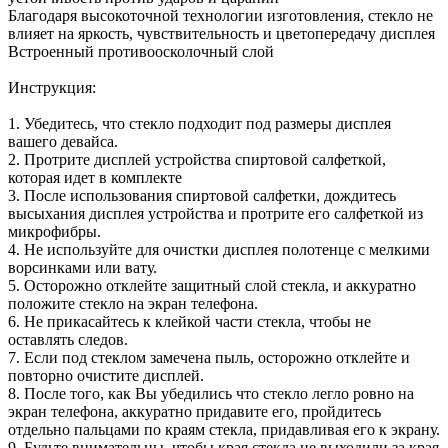
Благодаря высокоточной технологии изготовления, стекло не
влияет на яркость, чувствительность и цветопередачу дисплея
Встроенный противоосколочный слой
Инструкция:
1. Убедитесь, что стекло подходит под размеры дисплея
вашего девайса.
2. Протрите дисплей устройства спиртовой салфеткой,
которая идет в комплекте
3. После использования спиртовой салфетки, дождитесь
высыхания дисплея устройства и протрите его салфеткой из
микрофибры.
4. Не используйте для очистки дисплея полотенце с мелкими
ворсинками или вату.
5. Осторожно отклейте защитный слой стекла, и аккуратно
положите стекло на экран телефона.
6. Не прикасайтесь к клейкой части стекла, чтобы не
оставлять следов.
7. Если под стеклом замечена пыль, осторожно отклейте и
повторно очистите дисплей.
8. После того, как Вы убедились что стекло легло ровно на
экран телефона, аккуратно придавите его, пройдитесь
отдельно пальцами по краям стекла, придавливая его к экрану.
9. Будьте внимательны, чтобы края стекла не выходили за края