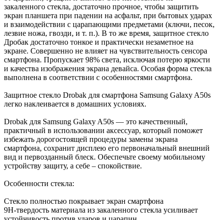
закаленного стекла, достаточно прочное, чтобы защитить
экран планшета при падении на асфальт, при бытовых ударах
и взаимодействии с царапающими предметами (ключи, песок,
лезвие ножа, гвозди, и т. п.). В то же время, защитное стекло
Дробак достаточно тонкое и практически незаметное на
экране. Совершенно не влияет на чувствительность сенсора
смартфона. Пропускает 98% света, исключая потерю яркости
и качества изображения экрана девайса. Особая форма стекла
выполнена в соответствии с особенностями смартфона.
Защитное стекло Drobak для смартфона Samsung Galaxy A50s
легко наклеивается в домашних условиях.
Drobak для Samsung Galaxy A50s — это качественный,
практичный в использовании аксессуар, который поможет
избежать дорогостоящей процедуры замены экрана
смартфона, сохранит дисплею его первоначальный внешний
вид и первозданный блеск. Обеспечьте своему мобильному
устройству защиту, а себе – спокойствие.
Особенности стекла:
Стекло полностью покрывает экран смартфона
9H-твердость материала из закаленного стекла усиливает
устойчивость против ударов и царапин