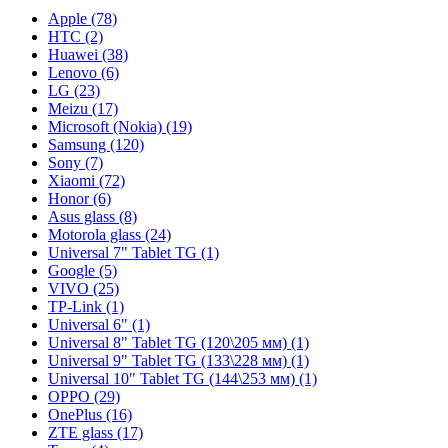
Apple (78)
HTC (2)
Huawei (38)
Lenovo (6)
LG (23)
Meizu (17)
Microsoft (Nokia) (19)
Samsung (120)
Sony (7)
Xiaomi (72)
Honor (6)
Asus glass (8)
Motorola glass (24)
Universal 7" Tablet TG (1)
Google (5)
VIVO (25)
TP-Link (1)
Universal 6" (1)
Universal 8" Tablet TG (120\205 мм) (1)
Universal 9" Tablet TG (133\228 мм) (1)
Universal 10" Tablet TG (144\253 мм) (1)
OPPO (29)
OnePlus (16)
ZTE glass (17)