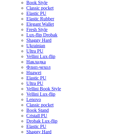
Book Style
Classic pocket
Elastic PU
Elastic Rubber
Elegant Wallet
Fresh Style
Lux-flip Drobak
Shaggy Hard
Ukrainian
Ultra PU
Vellini Lux-flip
Накладка
Флип-чехол
Huawei
Elastic PU
Ultra PU
Vellini Book Style
Vellini Lux-flip
Lenovo
Classic pocket
Book Stand
Cristall PU
Drobak Lux-flip
Elastic PU
Shaggy Hard