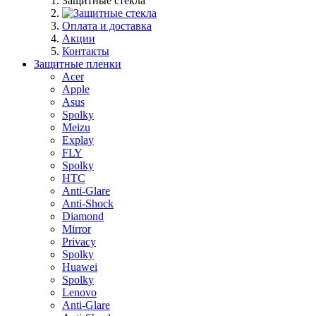
Защитные стекла
Оплата и доставка
Акции
Контакты
Защитные пленки
Acer
Apple
Asus
Spolky
Meizu
Explay
FLY
Spolky
HTC
Anti-Glare
Anti-Shock
Diamond
Mirror
Privacy
Spolky
Huawei
Spolky
Lenovo
Anti-Glare