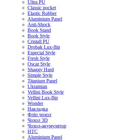
Ultra PU
Classic pocket
Elastic Rubber
Aluminium Panel
Anti-Shock
Book Stand
Book Style
Cristall PU
Drobak Lux-flip
Especial Style
Fresh Style
Oscar Style
Shaggy Hard
Simple Style
Titanium Panel
Ukrainian
Vellini Book Style
Vellini Lux-flip
Wonder
Накладка
Фліп чохол
Чохол 3D
Чохол-акумулятор
HTC
Aluminium Panel