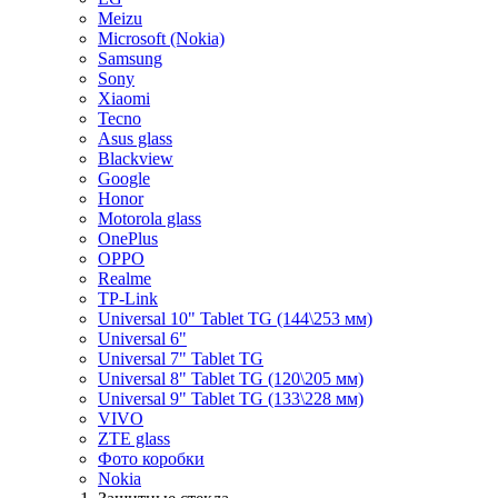
Meizu
Microsoft (Nokia)
Samsung
Sony
Xiaomi
Tecno
Asus glass
Blackview
Google
Honor
Motorola glass
OnePlus
OPPO
Realme
TP-Link
Universal 10" Tablet TG (144\253 мм)
Universal 6"
Universal 7" Tablet TG
Universal 8" Tablet TG (120\205 мм)
Universal 9" Tablet TG (133\228 мм)
VIVO
ZTE glass
Фото коробки
Nokia