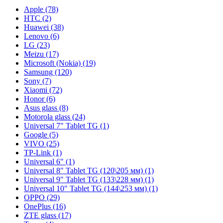
Apple (78)
HTC (2)
Huawei (38)
Lenovo (6)
LG (23)
Meizu (17)
Microsoft (Nokia) (19)
Samsung (120)
Sony (7)
Xiaomi (72)
Honor (6)
Asus glass (8)
Motorola glass (24)
Universal 7" Tablet TG (1)
Google (5)
VIVO (25)
TP-Link (1)
Universal 6" (1)
Universal 8" Tablet TG (120\205 мм) (1)
Universal 9" Tablet TG (133\228 мм) (1)
Universal 10" Tablet TG (144\253 мм) (1)
OPPO (29)
OnePlus (16)
ZTE glass (17)