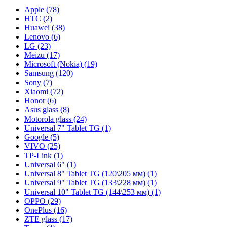
Apple (78)
HTC (2)
Huawei (38)
Lenovo (6)
LG (23)
Meizu (17)
Microsoft (Nokia) (19)
Samsung (120)
Sony (7)
Xiaomi (72)
Honor (6)
Asus glass (8)
Motorola glass (24)
Universal 7" Tablet TG (1)
Google (5)
VIVO (25)
TP-Link (1)
Universal 6" (1)
Universal 8" Tablet TG (120\205 мм) (1)
Universal 9" Tablet TG (133\228 мм) (1)
Universal 10" Tablet TG (144\253 мм) (1)
OPPO (29)
OnePlus (16)
ZTE glass (17)