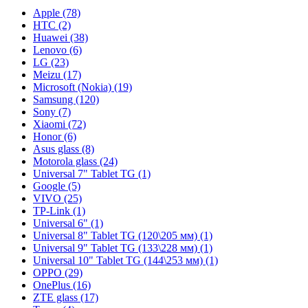
Apple (78)
HTC (2)
Huawei (38)
Lenovo (6)
LG (23)
Meizu (17)
Microsoft (Nokia) (19)
Samsung (120)
Sony (7)
Xiaomi (72)
Honor (6)
Asus glass (8)
Motorola glass (24)
Universal 7" Tablet TG (1)
Google (5)
VIVO (25)
TP-Link (1)
Universal 6" (1)
Universal 8" Tablet TG (120\205 мм) (1)
Universal 9" Tablet TG (133\228 мм) (1)
Universal 10" Tablet TG (144\253 мм) (1)
OPPO (29)
OnePlus (16)
ZTE glass (17)