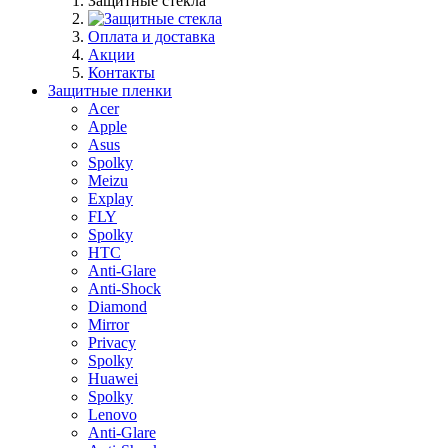
Защитные стекла
Оплата и доставка
Акции
Контакты
Защитные пленки
Acer
Apple
Asus
Spolky
Meizu
Explay
FLY
Spolky
HTC
Anti-Glare
Anti-Shock
Diamond
Mirror
Privacy
Spolky
Huawei
Spolky
Lenovo
Anti-Glare