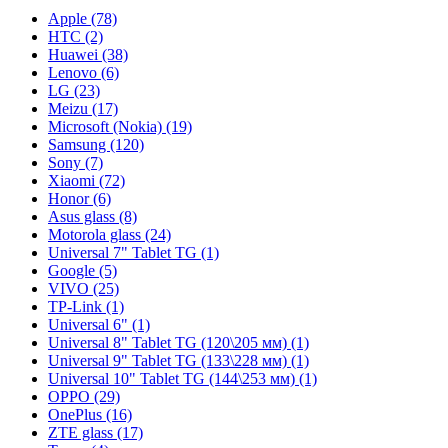
Apple (78)
HTC (2)
Huawei (38)
Lenovo (6)
LG (23)
Meizu (17)
Microsoft (Nokia) (19)
Samsung (120)
Sony (7)
Xiaomi (72)
Honor (6)
Asus glass (8)
Motorola glass (24)
Universal 7" Tablet TG (1)
Google (5)
VIVO (25)
TP-Link (1)
Universal 6" (1)
Universal 8" Tablet TG (120\205 мм) (1)
Universal 9" Tablet TG (133\228 мм) (1)
Universal 10" Tablet TG (144\253 мм) (1)
OPPO (29)
OnePlus (16)
ZTE glass (17)