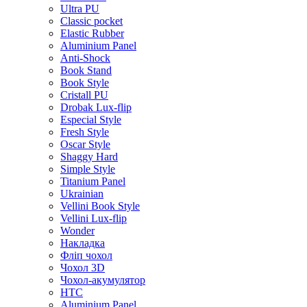
Ultra PU
Classic pocket
Elastic Rubber
Aluminium Panel
Anti-Shock
Book Stand
Book Style
Cristall PU
Drobak Lux-flip
Especial Style
Fresh Style
Oscar Style
Shaggy Hard
Simple Style
Titanium Panel
Ukrainian
Vellini Book Style
Vellini Lux-flip
Wonder
Накладка
Фліп чохол
Чохол 3D
Чохол-акумулятор
HTC
Aluminium Panel