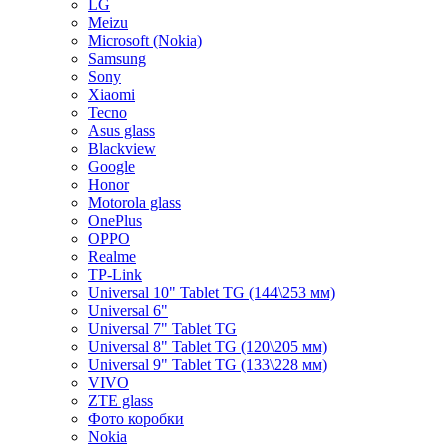
LG
Meizu
Microsoft (Nokia)
Samsung
Sony
Xiaomi
Tecno
Asus glass
Blackview
Google
Honor
Motorola glass
OnePlus
OPPO
Realme
TP-Link
Universal 10" Tablet TG (144\253 мм)
Universal 6"
Universal 7" Tablet TG
Universal 8" Tablet TG (120\205 мм)
Universal 9" Tablet TG (133\228 мм)
VIVO
ZTE glass
Фото коробки
Nokia