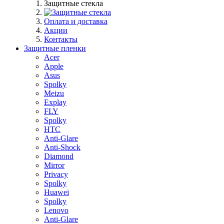
Защитные стекла
Оплата и доставка
Акции
Контакты
Защитные пленки
Acer
Apple
Asus
Spolky
Meizu
Explay
FLY
Spolky
HTC
Anti-Glare
Anti-Shock
Diamond
Mirror
Privacy
Spolky
Huawei
Spolky
Lenovo
Anti-Glare