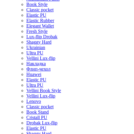
Book Style
Classic pocket
Elastic PU
Elastic Rubber
Elegant Wallet
Fresh Style
Lux-flip Drobak
Shaggy Hard
Ukrainian
Ultra PU
Vellini Lux-flip
Накладка
Флип-чехол
Huawei
Elastic PU
Ultra PU
Vellini Book Style
Vellini Lux-flip
Lenovo
Classic pocket
Book Stand
Cristall PU
Drobak Lux-flip
Elastic PU
Shaggy Hard