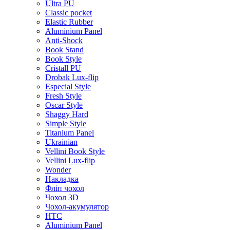
Ultra PU
Classic pocket
Elastic Rubber
Aluminium Panel
Anti-Shock
Book Stand
Book Style
Cristall PU
Drobak Lux-flip
Especial Style
Fresh Style
Oscar Style
Shaggy Hard
Simple Style
Titanium Panel
Ukrainian
Vellini Book Style
Vellini Lux-flip
Wonder
Накладка
Фліп чохол
Чохол 3D
Чохол-акумулятор
HTC
Aluminium Panel