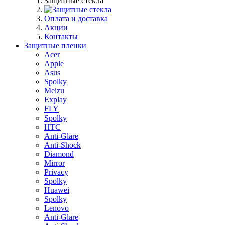
Защитные стекла
Оплата и доставка
Акции
Контакты
Защитные пленки
Acer
Apple
Asus
Spolky
Meizu
Explay
FLY
Spolky
HTC
Anti-Glare
Anti-Shock
Diamond
Mirror
Privacy
Spolky
Huawei
Spolky
Lenovo
Anti-Glare