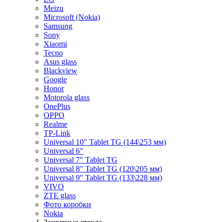
Meizu
Microsoft (Nokia)
Samsung
Sony
Xiaomi
Tecno
Asus glass
Blackview
Google
Honor
Motorola glass
OnePlus
OPPO
Realme
TP-Link
Universal 10" Tablet TG (144\253 мм)
Universal 6"
Universal 7" Tablet TG
Universal 8" Tablet TG (120\205 мм)
Universal 9" Tablet TG (133\228 мм)
VIVO
ZTE glass
Фото коробки
Nokia