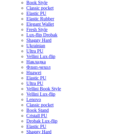
Book Style
Classic pocket
Elastic PU
Elastic Rubber
Elegant Wallet
Fresh Style
Lux-flip Drobak
Shaggy Hard
Ukrainian
Ultra PU
Vellini Lux-flip
Накладка
Флип-чехол
Huawei
Elastic PU
Ultra PU
Vellini Book Style
Vellini Lux-flip
Lenovo
Classic pocket
Book Stand
Cristall PU
Drobak Lux-flip
Elastic PU
Shaggy Hard