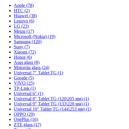
Apple (78)
HTC (2)
Huawei (38)
Lenovo (6)
LG (23)
Meizu (17)
Microsoft (Nokia) (19)
Samsung (120)
Sony (7)
Xiaomi (72)
Honor (6)
Asus glass (8)
Motorola glass (24)
Universal 7" Tablet TG (1)
Google (5)
VIVO (25)
TP-Link (1)
Universal 6" (1)
Universal 8" Tablet TG (120\205 мм) (1)
Universal 9" Tablet TG (133\228 мм) (1)
Universal 10" Tablet TG (144\253 мм) (1)
OPPO (29)
OnePlus (16)
ZTE glass (17)