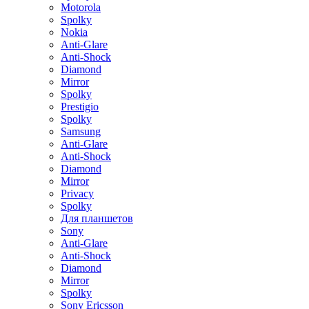
Motorola
Spolky
Nokia
Anti-Glare
Anti-Shock
Diamond
Mirror
Spolky
Prestigio
Spolky
Samsung
Anti-Glare
Anti-Shock
Diamond
Mirror
Privacy
Spolky
Для планшетов
Sony
Anti-Glare
Anti-Shock
Diamond
Mirror
Spolky
Sony Ericsson