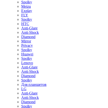
Spolky
Meizu
Explay
FLY
Spolky
HTC
Anti-Glare
Anti-Shock
Diamond
Mirror
Privacy
Spolky
Huawei
Spolky
Lenovo
Anti-Glare
Anti-Shock
Diamond
Spolky
Для планшетов
LG
Anti-Glare
Anti-Shock
Diamond
Spolky