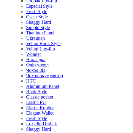
Drobak Lux-flip
Especial Style
Fresh Style
Oscar Style
Shaggy Hard
Simple Style
Titanium Panel
Ukrainian
Vellini Book Style
Vellini Lux-flip
Wonder
Накладка
Фліп чохол
Чохол 3D
Чохол-акумулятор
HTC
Aluminium Panel
Book Style
Classic pocket
Elastic PU
Elastic Rubber
Elegant Wallet
Fresh Style
Lux-flip Drobak
Shaggy Hard