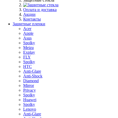
Защитные стекла
Оплата и доставка
Акции
Контакты
Защитные пленки
Acer
Apple
Asus
Spolky
Meizu
Explay
FLY
Spolky
HTC
Anti-Glare
Anti-Shock
Diamond
Mirror
Privacy
Spolky
Huawei
Spolky
Lenovo
Anti-Glare