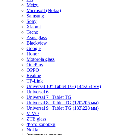
Meizu
Microsoft (Nokia)
Samsung
Sony
Xiaomi
Tecno
Asus glass
Blackview
Google
Honor
Motorola glass
OnePlus
OPPO
Realme
TP-Link
Universal 10" Tablet TG (144\253 мм)
Universal 6"
Universal 7" Tablet TG
Universal 8" Tablet TG (120\205 мм)
Universal 9" Tablet TG (133\228 мм)
VIVO
ZTE glass
Фото коробки
Nokia