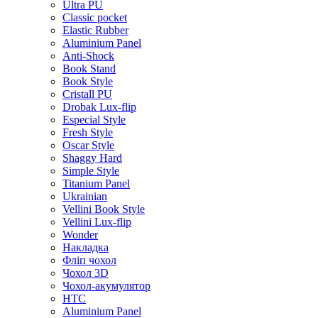
Ultra PU
Classic pocket
Elastic Rubber
Aluminium Panel
Anti-Shock
Book Stand
Book Style
Cristall PU
Drobak Lux-flip
Especial Style
Fresh Style
Oscar Style
Shaggy Hard
Simple Style
Titanium Panel
Ukrainian
Vellini Book Style
Vellini Lux-flip
Wonder
Накладка
Фліп чохол
Чохол 3D
Чохол-акумулятор
HTC
Aluminium Panel