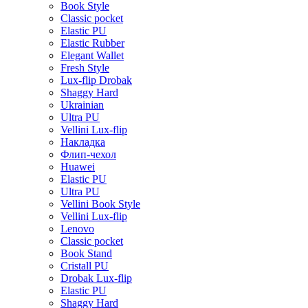
Book Style
Classic pocket
Elastic PU
Elastic Rubber
Elegant Wallet
Fresh Style
Lux-flip Drobak
Shaggy Hard
Ukrainian
Ultra PU
Vellini Lux-flip
Накладка
Флип-чехол
Huawei
Elastic PU
Ultra PU
Vellini Book Style
Vellini Lux-flip
Lenovo
Classic pocket
Book Stand
Cristall PU
Drobak Lux-flip
Elastic PU
Shaggy Hard