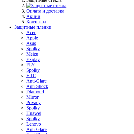
Защитные стекла
Оплата и доставка
Акции
Контакты
Защитные пленки
Acer
Apple
Asus
Spolky
Meizu
Explay
FLY
Spolky
HTC
Anti-Glare
Anti-Shock
Diamond
Mirror
Privacy
Spolky
Huawei
Spolky
Lenovo
Anti-Glare