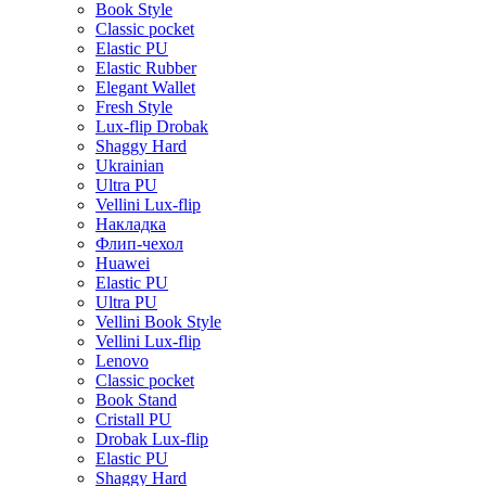
Book Style
Classic pocket
Elastic PU
Elastic Rubber
Elegant Wallet
Fresh Style
Lux-flip Drobak
Shaggy Hard
Ukrainian
Ultra PU
Vellini Lux-flip
Накладка
Флип-чехол
Huawei
Elastic PU
Ultra PU
Vellini Book Style
Vellini Lux-flip
Lenovo
Classic pocket
Book Stand
Cristall PU
Drobak Lux-flip
Elastic PU
Shaggy Hard