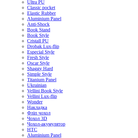
Ultra PU
Classic pocket
Elastic Rubber
Aluminium Panel
Anti-Shock
Book Stand
Book Style
Cristall PU
Drobak Lux-flip
Especial Style
Fresh Style
Oscar Style
Shaggy Hard
Simple Style
Titanium Panel
Ukrainian
Vellini Book Style
Vellini Lux-flip
Wonder
Накладка
Фліп чохол
Чохол 3D
Чохол-акумулятор
HTC
Aluminium Panel