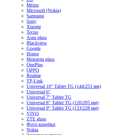
Meizu
Microsoft (Nokia)
Samsung
Sony
Xiaomi
Tecno
Asus glass
Blackview
Google
Honor
Motorola glass
OnePlus
OPPO
Realme
TP-Link
Universal 10" Tablet TG (144\253 мм)
Universal 6"
Universal 7" Tablet TG
Universal 8" Tablet TG (120\205 мм)
Universal 9" Tablet TG (133\228 мм)
VIVO
ZTE glass
Фото коробки
Nokia