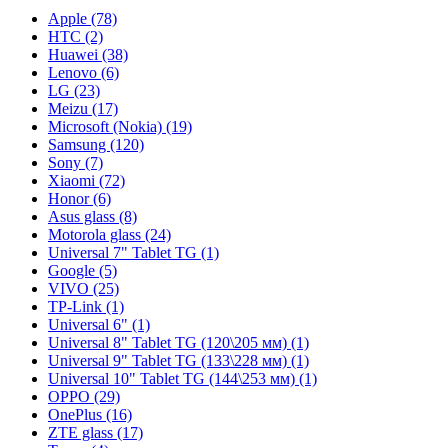
Apple (78)
HTC (2)
Huawei (38)
Lenovo (6)
LG (23)
Meizu (17)
Microsoft (Nokia) (19)
Samsung (120)
Sony (7)
Xiaomi (72)
Honor (6)
Asus glass (8)
Motorola glass (24)
Universal 7" Tablet TG (1)
Google (5)
VIVO (25)
TP-Link (1)
Universal 6" (1)
Universal 8" Tablet TG (120\205 мм) (1)
Universal 9" Tablet TG (133\228 мм) (1)
Universal 10" Tablet TG (144\253 мм) (1)
OPPO (29)
OnePlus (16)
ZTE glass (17)