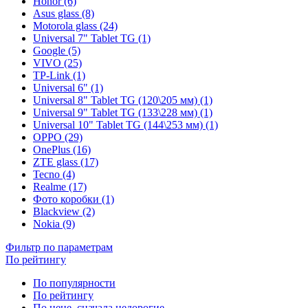
Honor (6)
Asus glass (8)
Motorola glass (24)
Universal 7" Tablet TG (1)
Google (5)
VIVO (25)
TP-Link (1)
Universal 6" (1)
Universal 8" Tablet TG (120\205 мм) (1)
Universal 9" Tablet TG (133\228 мм) (1)
Universal 10" Tablet TG (144\253 мм) (1)
OPPO (29)
OnePlus (16)
ZTE glass (17)
Tecno (4)
Realme (17)
Фото коробки (1)
Blackview (2)
Nokia (9)
Фильтр по параметрам
По рейтингу
По популярности
По рейтингу
По цене, сначала недорогие