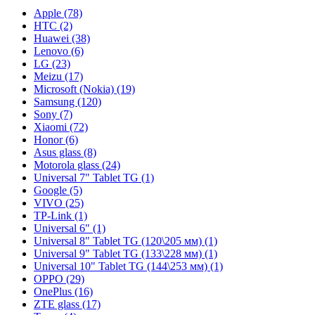
Apple (78)
HTC (2)
Huawei (38)
Lenovo (6)
LG (23)
Meizu (17)
Microsoft (Nokia) (19)
Samsung (120)
Sony (7)
Xiaomi (72)
Honor (6)
Asus glass (8)
Motorola glass (24)
Universal 7" Tablet TG (1)
Google (5)
VIVO (25)
TP-Link (1)
Universal 6" (1)
Universal 8" Tablet TG (120\205 мм) (1)
Universal 9" Tablet TG (133\228 мм) (1)
Universal 10" Tablet TG (144\253 мм) (1)
OPPO (29)
OnePlus (16)
ZTE glass (17)