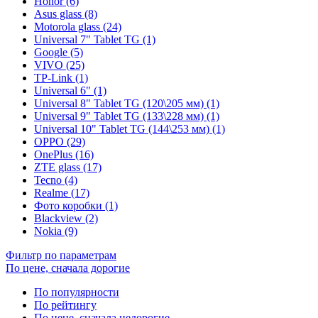
Honor (6)
Asus glass (8)
Motorola glass (24)
Universal 7" Tablet TG (1)
Google (5)
VIVO (25)
TP-Link (1)
Universal 6" (1)
Universal 8" Tablet TG (120\205 мм) (1)
Universal 9" Tablet TG (133\228 мм) (1)
Universal 10" Tablet TG (144\253 мм) (1)
OPPO (29)
OnePlus (16)
ZTE glass (17)
Tecno (4)
Realme (17)
Фото коробки (1)
Blackview (2)
Nokia (9)
Фильтр по параметрам
По цене, сначала дорогие
По популярности
По рейтингу
По цене, сначала недорогие