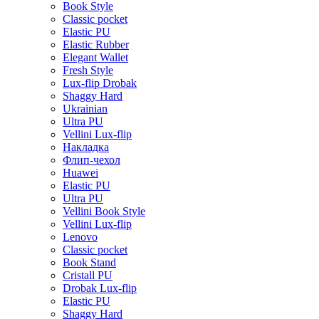
Book Style
Classic pocket
Elastic PU
Elastic Rubber
Elegant Wallet
Fresh Style
Lux-flip Drobak
Shaggy Hard
Ukrainian
Ultra PU
Vellini Lux-flip
Накладка
Флип-чехол
Huawei
Elastic PU
Ultra PU
Vellini Book Style
Vellini Lux-flip
Lenovo
Classic pocket
Book Stand
Cristall PU
Drobak Lux-flip
Elastic PU
Shaggy Hard