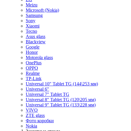
Meizu
Microsoft (Nokia)
Samsung
Sony
Xiaomi
Tecno
Asus glass
Blackview
Google
Honor
Motorola glass
OnePlus
OPPO
Realme
TP-Link
Universal 10" Tablet TG (144\253 мм)
Universal 6"
Universal 7" Tablet TG
Universal 8" Tablet TG (120\205 мм)
Universal 9" Tablet TG (133\228 мм)
VIVO
ZTE glass
Фото коробки
Nokia