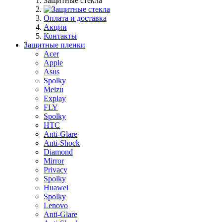
Защитные стекла
Оплата и доставка
Акции
Контакты
Защитные пленки
Acer
Apple
Asus
Spolky
Meizu
Explay
FLY
Spolky
HTC
Anti-Glare
Anti-Shock
Diamond
Mirror
Privacy
Spolky
Huawei
Spolky
Lenovo
Anti-Glare