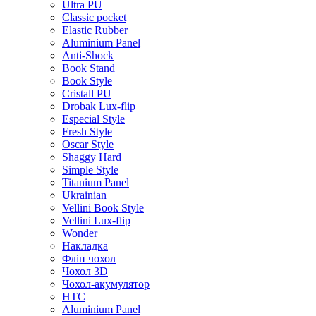
Ultra PU
Classic pocket
Elastic Rubber
Aluminium Panel
Anti-Shock
Book Stand
Book Style
Cristall PU
Drobak Lux-flip
Especial Style
Fresh Style
Oscar Style
Shaggy Hard
Simple Style
Titanium Panel
Ukrainian
Vellini Book Style
Vellini Lux-flip
Wonder
Накладка
Фліп чохол
Чохол 3D
Чохол-акумулятор
HTC
Aluminium Panel