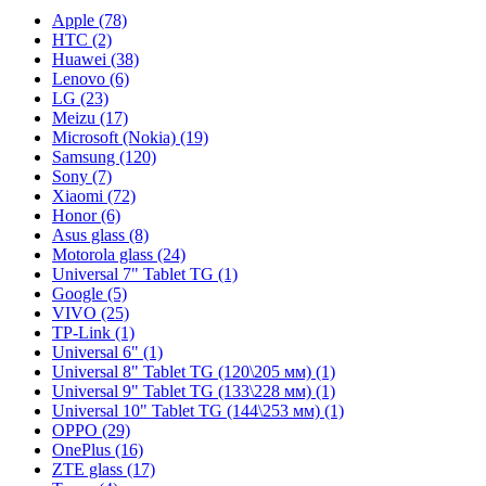
Apple (78)
HTC (2)
Huawei (38)
Lenovo (6)
LG (23)
Meizu (17)
Microsoft (Nokia) (19)
Samsung (120)
Sony (7)
Xiaomi (72)
Honor (6)
Asus glass (8)
Motorola glass (24)
Universal 7" Tablet TG (1)
Google (5)
VIVO (25)
TP-Link (1)
Universal 6" (1)
Universal 8" Tablet TG (120\205 мм) (1)
Universal 9" Tablet TG (133\228 мм) (1)
Universal 10" Tablet TG (144\253 мм) (1)
OPPO (29)
OnePlus (16)
ZTE glass (17)