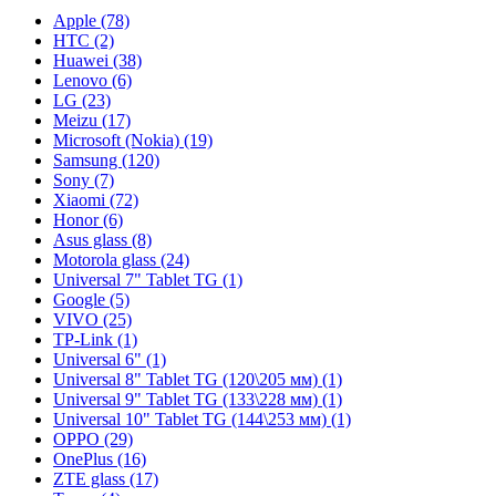
Apple (78)
HTC (2)
Huawei (38)
Lenovo (6)
LG (23)
Meizu (17)
Microsoft (Nokia) (19)
Samsung (120)
Sony (7)
Xiaomi (72)
Honor (6)
Asus glass (8)
Motorola glass (24)
Universal 7" Tablet TG (1)
Google (5)
VIVO (25)
TP-Link (1)
Universal 6" (1)
Universal 8" Tablet TG (120\205 мм) (1)
Universal 9" Tablet TG (133\228 мм) (1)
Universal 10" Tablet TG (144\253 мм) (1)
OPPO (29)
OnePlus (16)
ZTE glass (17)