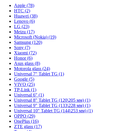
Apple (78)
HTC (2)
Huawei (38)
Lenovo (6)
LG (23)
Meizu (17)
Microsoft (Nokia) (19)
Samsung (120)
Sony (7)
Xiaomi (72)
Honor (6)
Asus glass (8)
Motorola glass (24)
Universal 7" Tablet TG (1)
Google (5)
VIVO (25)
TP-Link (1)
Universal 6" (1)
Universal 8" Tablet TG (120\205 мм) (1)
Universal 9" Tablet TG (133\228 мм) (1)
Universal 10" Tablet TG (144\253 мм) (1)
OPPO (29)
OnePlus (16)
ZTE glass (17)