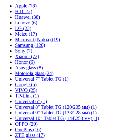
Apple (78)
HTC (2)
Huawei (38)
Lenovo (6)
LG (23)
Meizu (17)
Microsoft (Nokia) (19)
Samsung (120)
Sony (7)
Xiaomi (72)
Honor (6)
Asus glass (8)
Motorola glass (24)
Universal 7" Tablet TG (1)
Google (5)
VIVO (25)
TP-Link (1)
Universal 6" (1)
Universal 8" Tablet TG (120\205 мм) (1)
Universal 9" Tablet TG (133\228 мм) (1)
Universal 10" Tablet TG (144\253 мм) (1)
OPPO (29)
OnePlus (16)
ZTE glass (17)