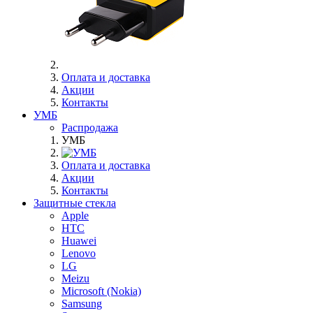
Оплата и доставка
Акции
Контакты
УМБ
Распродажа
УМБ
Оплата и доставка
Акции
Контакты
Защитные стекла
Apple
HTC
Huawei
Lenovo
LG
Meizu
Microsoft (Nokia)
Samsung