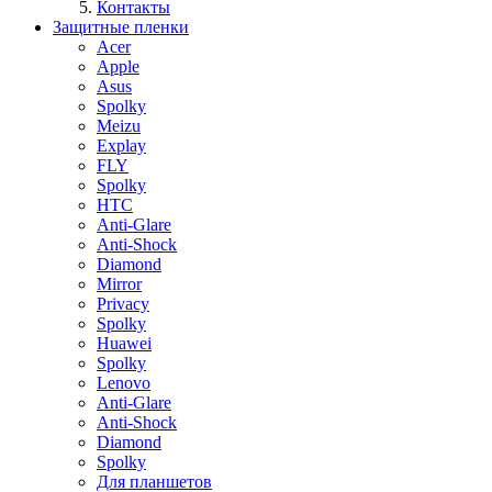
Контакты
Защитные пленки
Acer
Apple
Asus
Spolky
Meizu
Explay
FLY
Spolky
HTC
Anti-Glare
Anti-Shock
Diamond
Mirror
Privacy
Spolky
Huawei
Spolky
Lenovo
Anti-Glare
Anti-Shock
Diamond
Spolky
Для планшетов