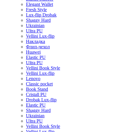
Elegant Wallet
Fresh Style
Lux-flip Drobak
Shaggy Hard
Ukrainian
Ultra PU
Vellini Lux-flip
Накладка
Флип-чехол
Huawei
Elastic PU
Ultra PU
Vellini Book Style
Vellini Lux-flip
Lenovo
Classic pocket
Book Stand
Cristall PU
Drobak Lux-flip
Elastic PU
Shaggy Hard
Ukrainian
Ultra PU
Vellini Book Style
Vellini Lux-flip