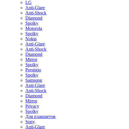
LG
Anti-Glare
Anti-Shock
Diamond
Spolky
Motorola
Spolky
Nokia
Anti-Glare
Anti-Shock
Diamond
Mirror
Spolky
Prestigio
Spolky
Samsung
Anti-Glare
Anti-Shock
Diamond
Mirror
Privacy
Spolky
Для планшетов
Sony
Anti-Glare