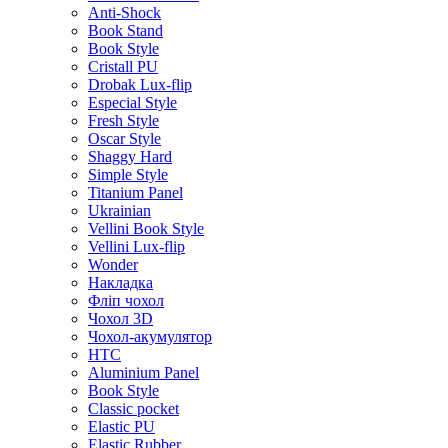
Anti-Shock
Book Stand
Book Style
Cristall PU
Drobak Lux-flip
Especial Style
Fresh Style
Oscar Style
Shaggy Hard
Simple Style
Titanium Panel
Ukrainian
Vellini Book Style
Vellini Lux-flip
Wonder
Накладка
Фліп чохол
Чохол 3D
Чохол-акумулятор
HTC
Aluminium Panel
Book Style
Classic pocket
Elastic PU
Elastic Rubber